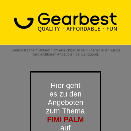
Gearbest scheint aktuell nicht erreichbar zu sein - daher leiten wir zu
vergleichbaren Angeboten bei Banggood.
Hier geht
es zu den
Angeboten
zum Thema
FIMI PALM
auf