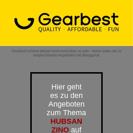
Gearbest scheint aktuell nicht erreichbar zu sein - daher leiten wir zu
vergleichbaren Angeboten bei Banggood.
Hier geht
es zu den
Angeboten
zum Thema
HUBSAN
ZINO
auf