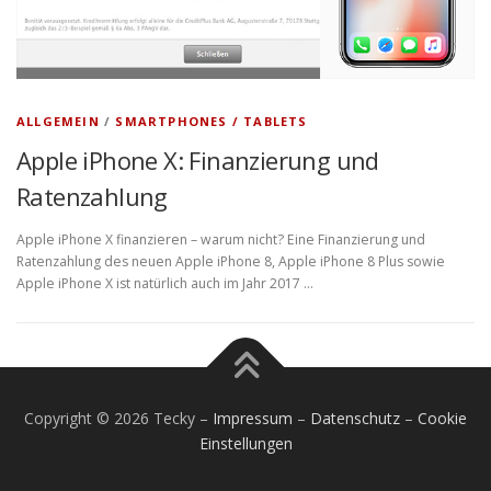
ALLGEMEIN
/
SMARTPHONES / TABLETS
Apple iPhone X: Finanzierung und
Ratenzahlung
Apple iPhone X finanzieren – warum nicht? Eine Finanzierung und
Ratenzahlung des neuen Apple iPhone 8, Apple iPhone 8 Plus sowie
Apple iPhone X ist natürlich auch im Jahr 2017 …
Copyright © 2026 Tecky
–
Impressum
–
Datenschutz
–
Cookie
Einstellungen