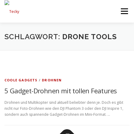
Zum
Inhalt
Menü
springen
HOME
TESTBERICHTE
SCHLAGWORT:
DRONE TOOLS
GEARBEST COUPONS UND RABATTE
COOLE GADGETS
/
DROHNEN
5 Gadget-Drohnen mit tollen Features
Drohnen und Multikopter sind aktuell beliebter denn je. Doch es gibt
nicht nur Foto-Drohnen wie den DJI Phantom 3 oder den DJI Inspire 1,
sondern auch spannende Gadget-Drohnen im Mini-Format. …