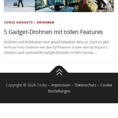
COOLE GADGETS
/
DROHNEN
5 Gadget-Drohnen mit tollen Features
Drohnen und Multikopter sind aktuell beliebter denn je. Doch es gibt
nicht nur Foto-Drohnen wie den DJI Phantom 3 oder den DJI Inspire 1,
sondern auch spannende Gadget-Drohnen im Mini-Format. …
Copyright © 2026 Tecky
–
Impressum
–
Datenschutz
–
Cookie
Einstellungen