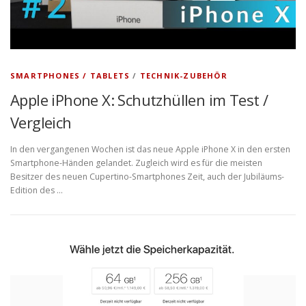
SMARTPHONES / TABLETS
/
TECHNIK-ZUBEHÖR
Apple iPhone X: Schutzhüllen im Test /
Vergleich
In den vergangenen Wochen ist das neue Apple iPhone X in den ersten
Smartphone-Händen gelandet. Zugleich wird es für die meisten
Besitzer des neuen Cupertino-Smartphones Zeit, auch der Jubiläums-
Edition des …