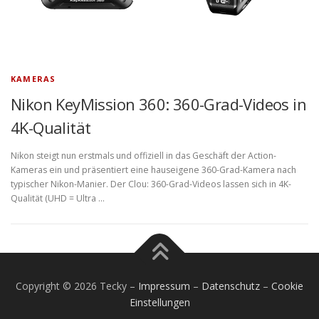
KAMERAS
Nikon KeyMission 360: 360-Grad-Videos in
4K-Qualität
Nikon steigt nun erstmals und offiziell in das Geschäft der Action-
Kameras ein und präsentiert eine hauseigene 360-Grad-Kamera nach
typischer Nikon-Manier. Der Clou: 360-Grad-Videos lassen sich in 4K-
Qualität (UHD = Ultra …
Copyright © 2026 Tecky
–
Impressum
–
Datenschutz
–
Cookie
Einstellungen