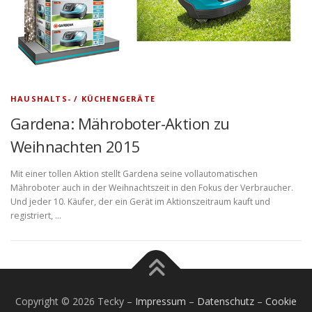
HAUSHALTS- / KÜCHENGERÄTE
Gardena: Mähroboter-Aktion zu
Weihnachten 2015
Mit einer tollen Aktion stellt Gardena seine vollautomatischen
Mähroboter auch in der Weihnachtszeit in den Fokus der Verbraucher.
Und jeder 10. Käufer, der ein Gerät im Aktionszeitraum kauft und
registriert, …
Copyright © 2026 Tecky
–
Impressum
–
Datenschutz
–
Cookie