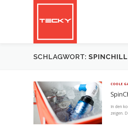
Zum
Inhalt
springen
SCHLAGWORT:
SPINCHILL
COOLE G
SpinCh
In den k
zeigen. 