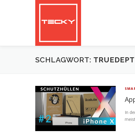
Zum
Inhalt
springen
SCHLAGWORT:
TRUEDEPT
SMAR
App
In de
meist