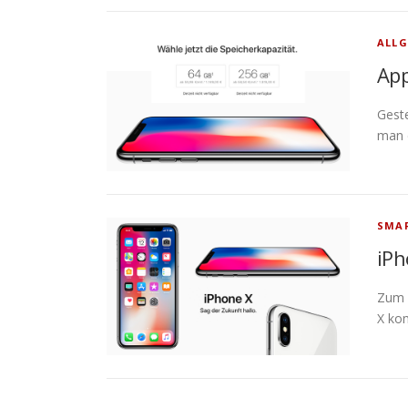
ALLG
App
Gest
man d
SMAR
iPh
Zum 
X ko