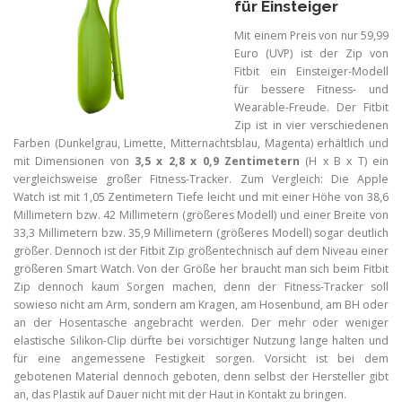
für Einsteiger
Mit einem Preis von nur 59,99
Euro (UVP) ist der Zip von
Fitbit ein Einsteiger-Modell
für bessere Fitness- und
Wearable-Freude. Der Fitbit
Zip ist in vier verschiedenen
Farben (Dunkelgrau, Limette, Mitternachtsblau, Magenta) erhältlich und
mit Dimensionen von
3,5 x 2,8 x 0,9 Zentimetern
(H x B x T) ein
vergleichsweise großer Fitness-Tracker. Zum Vergleich: Die Apple
Watch ist mit 1,05 Zentimetern Tiefe leicht und mit einer Höhe von 38,6
Millimetern bzw. 42 Millimetern (größeres Modell) und einer Breite von
33,3 Millimetern bzw. 35,9 Millimetern (größeres Modell) sogar deutlich
größer. Dennoch ist der Fitbit Zip größentechnisch auf dem Niveau einer
größeren Smart Watch. Von der Größe her braucht man sich beim Fitbit
Zip dennoch kaum Sorgen machen, denn der Fitness-Tracker soll
sowieso nicht am Arm, sondern am Kragen, am Hosenbund, am BH oder
an der Hosentasche angebracht werden. Der mehr oder weniger
elastische Silikon-Clip dürfte bei vorsichtiger Nutzung lange halten und
für eine angemessene Festigkeit sorgen. Vorsicht ist bei dem
gebotenen Material dennoch geboten, denn selbst der Hersteller gibt
an, das Plastik auf Dauer nicht mit der Haut in Kontakt zu bringen.