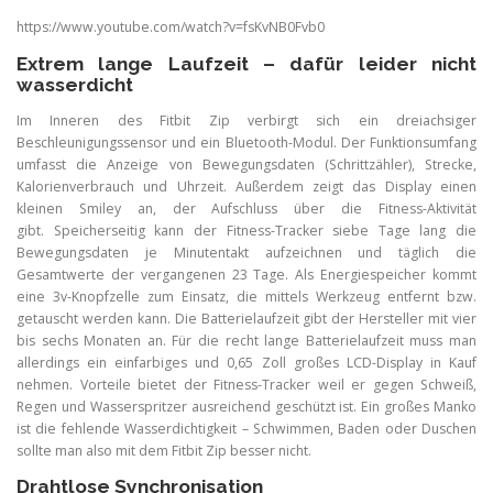
https://www.youtube.com/watch?v=fsKvNB0Fvb0
Extrem lange Laufzeit – dafür leider nicht
wasserdicht
Im Inneren des Fitbit Zip verbirgt sich ein dreiachsiger
Beschleunigungssensor und ein Bluetooth-Modul. Der Funktionsumfang
umfasst die Anzeige von Bewegungsdaten (Schrittzähler), Strecke,
Kalorienverbrauch und Uhrzeit. Außerdem zeigt das Display einen
kleinen Smiley an, der Aufschluss über die Fitness-Aktivität
gibt. Speicherseitig kann der Fitness-Tracker siebe Tage lang die
Bewegungsdaten je Minutentakt aufzeichnen und täglich die
Gesamtwerte der vergangenen 23 Tage. Als Energiespeicher kommt
eine 3v-Knopfzelle zum Einsatz, die mittels Werkzeug entfernt bzw.
getauscht werden kann. Die Batterielaufzeit gibt der Hersteller mit vier
bis sechs Monaten an. Für die recht lange Batterielaufzeit muss man
allerdings ein einfarbiges und 0,65 Zoll großes LCD-Display in Kauf
nehmen. Vorteile bietet der Fitness-Tracker weil er gegen Schweiß,
Regen und Wasserspritzer ausreichend geschützt ist. Ein großes Manko
ist die fehlende Wasserdichtigkeit – Schwimmen, Baden oder Duschen
sollte man also mit dem Fitbit Zip besser nicht.
Drahtlose Synchronisation