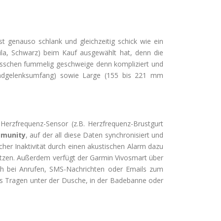
st genauso schlank und gleichzeitig schick wie ein
Lila, Schwarz) beim Kauf ausgewählt hat, denn die
bisschen fummelig geschweige denn kompliziert und
andgelenksumfang) sowie Large (155 bis 221 mm
 Herzfrequenz-Sensor (z.B. Herzfrequenz-Brustgurt
mmunity
, auf der all diese Daten synchronisiert und
icher Inaktivität durch einen akustischen Alarm dazu
setzen. Außerdem verfügt der Garmin Vivosmart über
ch bei Anrufen, SMS-Nachrichten oder Emails zum
as Tragen unter der Dusche, in der Badebanne oder