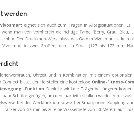
ht werden
 Vivosmart
eignet sich auch zum Tragen in Alltagssituationen. Es i
 wenn man von vornherein die richtige Farbe (Berry, Grau, Blau, 
schbar. Der Druckknopf-Verschluss des Garmin Vivosmart ist kein 
n Vivosmart in zwei Größen, nämlich Small (127 bis 172 mm H
rdicht
lorienverbrauch, Uhrzeit und in Kombination mit einem optionalen
Connect bietet der Hersteller eine kostenlose
Online-Fitness-Co
 Bewegung“-Funktion
. Dank ihr wird der Träger bei längerer körperl
n paar Schritte genügen, um den Inaktivitätsbalken wieder zurückzu
ielsweise bei der Weckfunktion sowie bei Smartphone-Kopplung au
ss-Tracker von Garmin bis zu eine Wassertiefe von 50 Metern auf – d