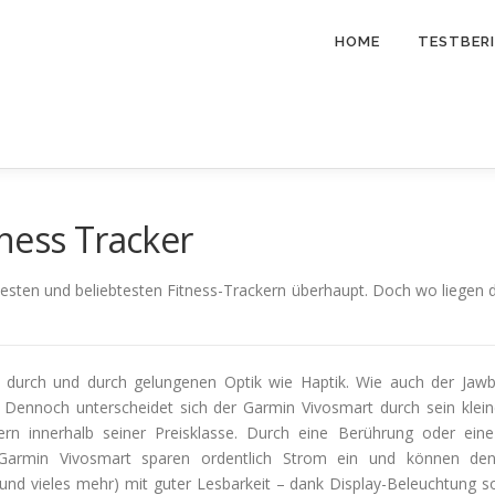
HOME
TESTBER
ness Tracker
sten und beliebtesten Fitness-Trackern überhaupt. Doch wo liegen di
 durch und durch gelungenen Optik wie Haptik. Wie auch der Jawb
 Dennoch unterscheidet sich der Garmin Vivosmart durch sein klein
rn innerhalb seiner Preisklasse. Durch eine Berührung oder eine
armin Vivosmart sparen ordentlich Strom ein und können denno
t und vieles mehr) mit guter Lesbarkeit – dank Display-Beleuchtung so