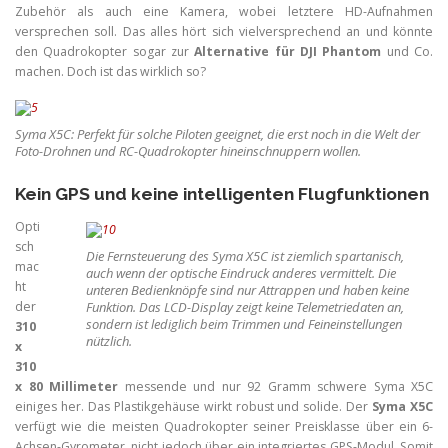
Zubehör als auch eine Kamera, wobei letztere HD-Aufnahmen
versprechen soll. Das alles hört sich vielversprechend an und könnte
den Quadrokopter sogar zur
Alternative für DJI Phantom
und Co.
machen. Doch ist das wirklich so?
Syma X5C: Perfekt für solche Piloten geeignet, die erst noch in die Welt der
Foto-Drohnen und RC-Quadrokopter hineinschnuppern wollen.
Kein GPS und keine intelligenten Flugfunktionen
Opti
sch
Die Fernsteuerung des Syma X5C ist ziemlich spartanisch,
mac
auch wenn der optische Eindruck anderes vermittelt. Die
ht
unteren Bedienknöpfe sind nur Attrappen und haben keine
der
Funktion. Das LCD-Display zeigt keine Telemetriedaten an,
sondern ist lediglich beim Trimmen und Feineinstellungen
310
nützlich.
x
310
x 80 Millimeter
messende und nur 92 Gramm schwere Syma X5C
einiges her. Das Plastikgehäuse wirkt robust und solide. Der
Syma X5C
verfügt wie die meisten Quadrokopter seiner Preisklasse über ein 6-
Achsen-Gyrometer, nicht jedoch über ein integriertes GPS-Modul. Somit