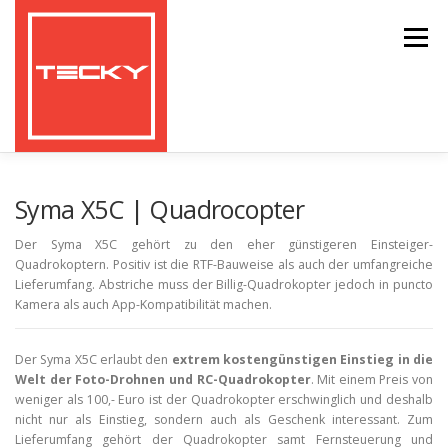
Zum
Inhalt
Menü
springen
HOME
TESTBERICHTE
Syma X5C | Quadrocopter
Der Syma X5C gehört zu den eher günstigeren Einsteiger-
Quadrokoptern. Positiv ist die RTF-Bauweise als auch der umfangreiche
GEARBEST COUPONS UND RABATTE
Lieferumfang. Abstriche muss der Billig-Quadrokopter jedoch in puncto
Kamera als auch App-Kompatibilität machen.
Der Syma X5C erlaubt den
extrem kostengünstigen Einstieg in die
Welt der Foto-Drohnen und RC-Quadrokopter
. Mit einem Preis von
weniger als 100,- Euro ist der Quadrokopter erschwinglich und deshalb
nicht nur als Einstieg, sondern auch als Geschenk interessant. Zum
Lieferumfang gehört der Quadrokopter samt Fernsteuerung und