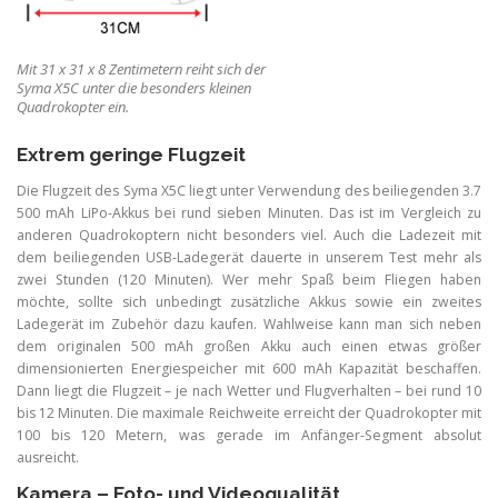
Mit 31 x 31 x 8 Zentimetern reiht sich der
Syma X5C unter die besonders kleinen
Quadrokopter ein.
Extrem geringe Flugzeit
Die Flugzeit des Syma X5C liegt unter Verwendung des beiliegenden 3.7
500 mAh LiPo-Akkus bei rund sieben Minuten. Das ist im Vergleich zu
anderen Quadrokoptern nicht besonders viel. Auch die Ladezeit mit
dem beiliegenden USB-Ladegerät dauerte in unserem Test mehr als
zwei Stunden (120 Minuten). Wer mehr Spaß beim Fliegen haben
möchte, sollte sich unbedingt zusätzliche Akkus sowie ein zweites
Ladegerät im Zubehör dazu kaufen. Wahlweise kann man sich neben
dem originalen 500 mAh großen Akku auch einen etwas größer
dimensionierten Energiespeicher mit 600 mAh Kapazität beschaffen.
Dann liegt die Flugzeit – je nach Wetter und Flugverhalten – bei rund 10
bis 12 Minuten. Die maximale Reichweite erreicht der Quadrokopter mit
100 bis 120 Metern, was gerade im Anfänger-Segment absolut
ausreicht.
Kamera – Foto- und Videoqualität