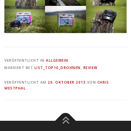
VERÖFFENTLICHT IN
ALLGEMEIN
MARKIERT MIT
LIST_TOP10_DROHNEN
,
REVIEW
VERÖFFENTLICHT AM
26. OKTOBER 2015
VON
CHRIS
WESTPHAL