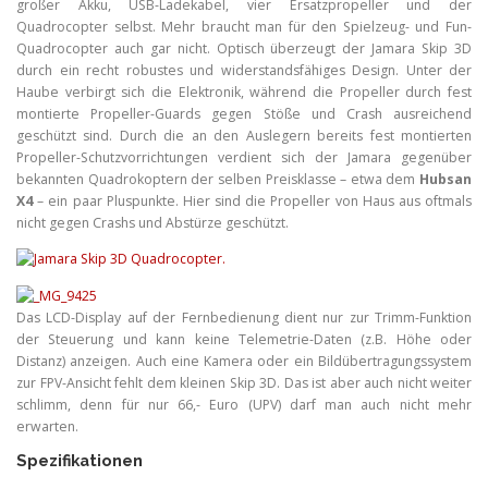
großer Akku, USB-Ladekabel, vier Ersatzpropeller und der
Quadrocopter selbst. Mehr braucht man für den Spielzeug- und Fun-
Quadrocopter auch gar nicht. Optisch überzeugt der Jamara Skip 3D
durch ein recht robustes und widerstandsfähiges Design. Unter der
Haube verbirgt sich die Elektronik, während die Propeller durch fest
montierte Propeller-Guards gegen Stöße und Crash ausreichend
geschützt sind. Durch die an den Auslegern bereits fest montierten
Propeller-Schutzvorrichtungen verdient sich der Jamara gegenüber
bekannten Quadrokoptern der selben Preisklasse – etwa dem
Hubsan
X4
– ein paar Pluspunkte. Hier sind die Propeller von Haus aus oftmals
nicht gegen Crashs und Abstürze geschützt.
Das LCD-Display auf der Fernbedienung dient nur zur Trimm-Funktion
der Steuerung und kann keine Telemetrie-Daten (z.B. Höhe oder
Distanz) anzeigen. Auch eine Kamera oder ein Bildübertragungssystem
zur FPV-Ansicht fehlt dem kleinen Skip 3D. Das ist aber auch nicht weiter
schlimm, denn für nur 66,- Euro (UPV) darf man auch nicht mehr
erwarten.
Spezifikationen