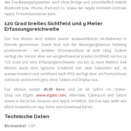
der Eve-Bewegungssensor auch ohne Bridge und ausschließlich mittels
Bluetooth bzw. iPhone, iPad und Co. sowie der Apple HomeKit-Zentrale
Apple TV kommunizieren kann.
120 Grad breites Sichtfeld und 9 Meter
Erfassungsreichweite
Der Eve Motion wird mittels zweier austauschbaren AA-Batterien in
Betrieb genommen. Damit lässt sich der Bewegungssensor beliebig
positionieren – ein direkter Stromanschluss ist nicht nötig. Zudem
verfügt der Sensor über ein vergleichsweise breites Sichtfeld von bis zu
120 Grad und eine Erfassungsreichweite von bis zu neun Metern. Eve
Motion weist eine typische Schaltzeit von zwei Sekunden auf, ist
wasserresistent und zertifiziert nach IPX3, verfügt über ein formschönes
Gehäuse und kommt ganz ohne Tasten und Display aus.
Eve Motion kostet
49,95 Euro
und ist ab sofort im Online-
Shop von Elgato (
www.elgato.com
), Alternate, Cyberport und Saturn
sowie in Kürze bei Amazon und Apple erhältlich. Die Eve-App steht wie
üblich kostenlos im App Store zum Download bereit.
Technische Daten
Blickwinkel:
120°