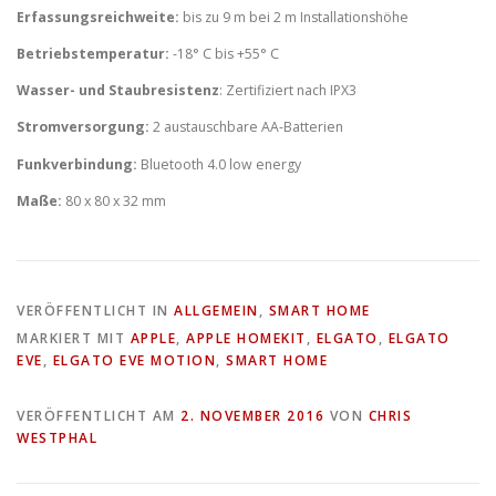
Erfassungsreichweite:
bis zu 9 m bei 2 m Installationshöhe
Betriebstemperatur:
-18° C bis +55° C
Wasser- und Staubresistenz
: Zertifiziert nach IPX3
Stromversorgung:
2 austauschbare AA-Batterien
Funkverbindung:
Bluetooth 4.0 low energy
Maße:
80 x 80 x 32 mm
VERÖFFENTLICHT IN
ALLGEMEIN
,
SMART HOME
MARKIERT MIT
APPLE
,
APPLE HOMEKIT
,
ELGATO
,
ELGATO
EVE
,
ELGATO EVE MOTION
,
SMART HOME
VERÖFFENTLICHT AM
2. NOVEMBER 2016
VON
CHRIS
WESTPHAL