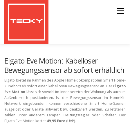
Zum
Inhalt
Menü
springen
HOME
TESTBERICHTE
Elgato Eve Motion: Kabelloser
Bewegungssensor ab sofort erhältlich
GEARBEST COUPONS UND RABATTE
Elgato bietet im Rahmen des Apple HomeKit-kompatiblen Smart Home-
Zubehörs ab sofort einen kabellosen Bewegungssensor an. Der
Elgato
Eve Motion
lässt sich sowohl im Innenbereich der Wohnung als auch im
Außenbereich positionieren. Ist der Bewegungssensor im HomeKit-
Netzwerk eingebunden, können verschiedene Smart Home-Szenen
ausgelöst oder Geräte aktiviert bzw. deaktiviert werden. Zu letzteren
zählen unter anderem Lampen, Heizungsregler oder Schalter. Der
Elgato Eve Motion kostet
49,95 Euro
(UVP).