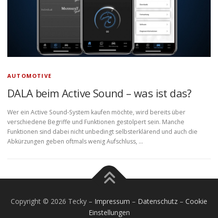
AUTOMOTIVE
DALA beim Active Sound – was ist das?
Wer ein Active Sound-System kaufen möchte, wird bereits über
verschiedene Begriffe und Funktionen gestolpert sein. Manche
Funktionen sind dabei nicht unbedingt selbsterklärend und auch die
Abkürzungen geben oftmals wenig Aufschluss, …
Copyright © 2026 Tecky
–
Impressum
–
Datenschutz
–
Cookie
Einstellungen