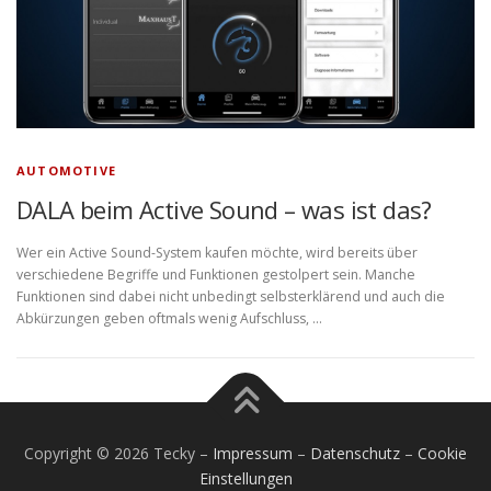
AUTOMOTIVE
DALA beim Active Sound – was ist das?
Wer ein Active Sound-System kaufen möchte, wird bereits über
verschiedene Begriffe und Funktionen gestolpert sein. Manche
Funktionen sind dabei nicht unbedingt selbsterklärend und auch die
Abkürzungen geben oftmals wenig Aufschluss, …
Copyright © 2026 Tecky
–
Impressum
–
Datenschutz
–
Cookie
Einstellungen