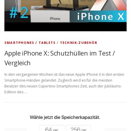
SMARTPHONES / TABLETS
/
TECHNIK-ZUBEHÖR
Apple iPhone X: Schutzhüllen im Test /
Vergleich
In den vergangenen Wochen ist das neue Apple iPhone X in den ersten
Smartphone-Händen gelandet. Zugleich wird es für die meisten
Besitzer des neuen Cupertino-Smartphones Zeit, auch der Jubiläums-
Edition des …