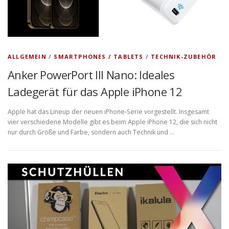
ALLGEMEIN
/
SMARTPHONES / TABLETS
/
TECHNIK-ZUBEHÖR
Anker PowerPort III Nano: Ideales
Ladegerät für das Apple iPhone 12
Apple hat das Lineup der neuen iPhone-Serie vorgestellt. Insgesamt
vier verschiedene Modelle gibt es beim Apple iPhone 12, die sich nicht
nur durch Größe und Farbe, sondern auch Technik und …