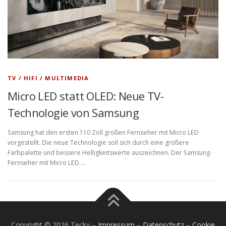
TV / HIFI / MULTIMEDIA
Micro LED statt OLED: Neue TV-
Technologie von Samsung
Samsung hat den ersten 110 Zoll großen Fernseher mit Micro LED
vorgestellt. Die neue Technologie soll sich durch eine größere
Farbpalette und bessere Helligkeitswerte auszeichnen. Der Samsung-
Fernseher mit Micro LED …
Copyright © 2026 Tecky
–
Impressum
–
Datenschutz
–
Cookie