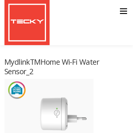
Zum
Inhalt
Menü
springen
HOME
TESTBERICHTE
MydlinkTMHome Wi-Fi Water
Sensor_2
GEARBEST COUPONS UND RABATTE