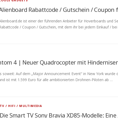
COOLE GADGETS
Alienboard Rabattcode / Gutschein / Coupon 
Alienboard.de ist einer der führenden Anbieter für Hoverboards und S
Rabattcode / Coupon / Gutschein, mit dem ihr bei jedem Einkauf / bei
ntom 4 | Neuer Quadrocopter mit Hindernis
 es soweit: Auf dem „Major Announcement Event“ in New York wurde 
und ist mit 1.599 Euro für alle ambitionierten Drohnen-Piloten ab …
TV / HIFI / MULTIMEDIA
Die Smart TV Sony Bravia XD85-Modelle: Ein