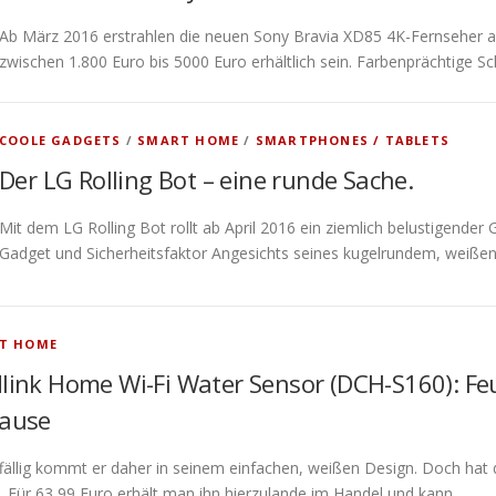
Ab März 2016 erstrahlen die neuen Sony Bravia XD85 4K-Fernseher a
zwischen 1.800 Euro bis 5000 Euro erhältlich sein. Farbenprächtige S
COOLE GADGETS
/
SMART HOME
/
SMARTPHONES / TABLETS
Der LG Rolling Bot – eine runde Sache.
Mit dem LG Rolling Bot rollt ab April 2016 ein ziemlich belustigender
Gadget und Sicherheitsfaktor Angesichts seines kugelrundem, weiß
T HOME
link Home Wi-Fi Water Sensor (DCH-S160): Feu
ause
fällig kommt er daher in seinem einfachen, weißen Design. Doch hat
. Für 63,99 Euro erhält man ihn hierzulande im Handel und kann …