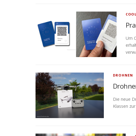
COO
Pra
Um Co
erha
verwa
DROHNEN
Drohnen
Die neue Dr
Klassen zu