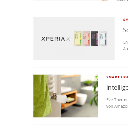
SM
S
En
Au
SMART HO
Intelli
Eve Thermo 
von Amazon 