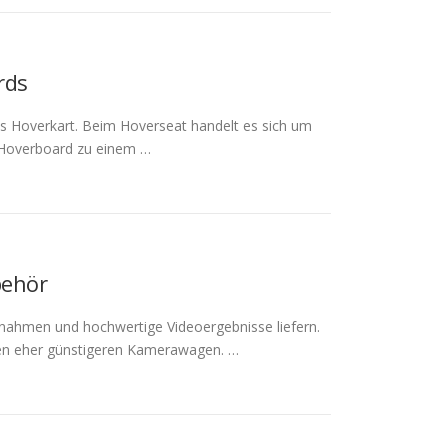
rds
s Hoverkart. Beim Hoverseat handelt es sich um
 Hoverboard zu einem …
behör
fnahmen und hochwertige Videoergebnisse liefern.
 den eher günstigeren Kamerawagen. …