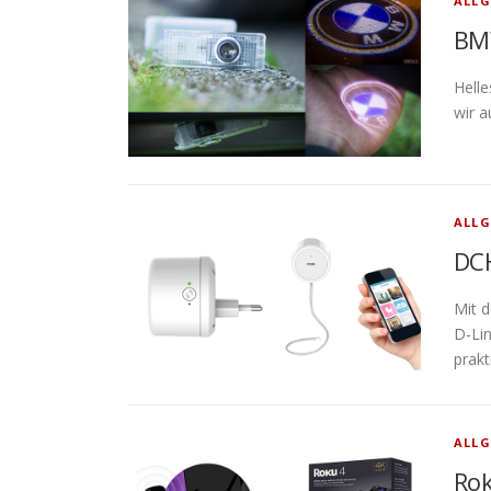
ALLG
BMW
Helle
wir a
ALLG
DCH
Mit 
D-Li
prakt
ALLG
Rok