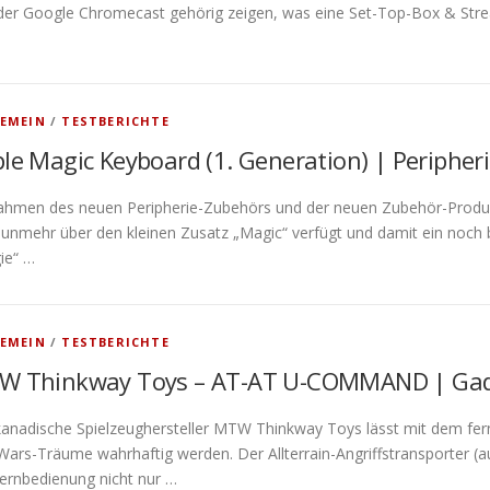
der Google Chromecast gehörig zeigen, was eine Set-Top-Box & Stre
EMEIN
/
TESTBERICHTE
le Magic Keyboard (1. Generation) | Peripher
ahmen des neuen Peripherie-Zubehörs und der neuen Zubehör-Produktl
unmehr über den kleinen Zusatz „Magic“ verfügt und damit ein noch b
ie“ …
EMEIN
/
TESTBERICHTE
W Thinkway Toys – AT-AT U-COMMAND | Gadg
kanadische Spielzeughersteller MTW Thinkway Toys lässt mit dem f
Wars-Träume wahrhaftig werden. Der Allterrain-Angriffstransporter (au
ernbedienung nicht nur …