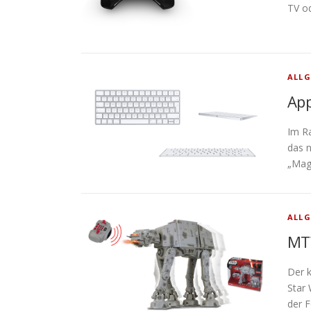
TV o
ALLG
App
Im R
das n
„Mag
ALLG
MT
Der 
Star 
der F