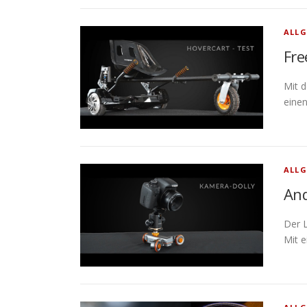
ALLG
Fre
Mit 
eine
ALLG
And
Der L
Mit e