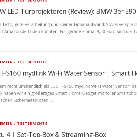
EMEIN
/
TESTBERICHTE
 LED-Türprojektoren (Review): BMW 3er E90,
s Licht, gute Verarbeitung und kleiner Einbauaufwand: Soviel versprec
uf Amazon.de finden konnten. Für gerade einmal 9,50 Euro sind die 
EMEIN
/
TESTBERICHTE
–S160 mydlink Wi-Fi Water Sensor | Smart 
dem recht umständlich als „DCH–S160 mydlink Wi-Fi Water Sensor“ be
nk haben wir ein großartiges Smart Home-Gadget mit toller Smart
ischen Sicherheitsnutzen …
EMEIN
/
TESTBERICHTE
u 4 | Set-Top-Box & Streaming-Box